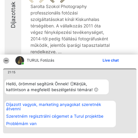
Díjazottak
Sarolta Szokol Photography
professzionális fotózási
szolgáltatásokat kínál Kiskunhalas
térségében. A vállalkozás 2011 óta
végez fényképezési tevékenységet,
2014-től pedig főállású fotográfusként
működik, jelentős iparági tapasztalattal
rendelkezve. ...
TURUL Fotózás
Live chat
9.8
21:15
Helló, örömmel segítünk Önnek! 🙂Kérjük,
Rangsorszervező
Népszavazás
Elérhetőség
kattintson a megfelelő beszélgetési témára! 🙂
SC Beautiful Company S.R.L.
Nyertesek
Elérhetőség
Bulevardul Aleea Timișul De
Az összes
Sus Nr. 2, Bl. A30, Sc. A, Et.
díjazottak
4, Ap. 13
listája
Díjazott vagyok, marketing anyagokat szeretnék
Bukarest 53-238
Szabályok
átvenni
Adószám 36737675
Státusz
Szeretném regisztrálni cégemet a Turul projektbe
tel: +363 033 425 71
Polityka
Prywatności
Problémám van