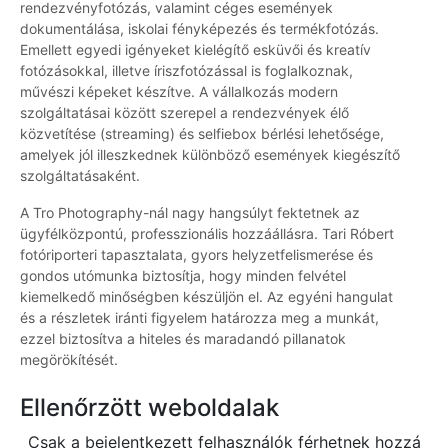
rendezvényfotózás, valamint céges események
dokumentálása, iskolai fényképezés és termékfotózás.
Emellett egyedi igényeket kielégítő esküvői és kreatív
fotózásokkal, illetve íriszfotózással is foglalkoznak,
művészi képeket készítve. A vállalkozás modern
szolgáltatásai között szerepel a rendezvények élő
közvetítése (streaming) és selfiebox bérlési lehetősége,
amelyek jól illeszkednek különböző események kiegészítő
szolgáltatásaként.
A Tro Photography-nál nagy hangsúlyt fektetnek az
ügyfélközpontú, professzionális hozzáállásra. Tari Róbert
fotóriporteri tapasztalata, gyors helyzetfelismerése és
gondos utómunka biztosítja, hogy minden felvétel
kiemelkedő minőségben készüljön el. Az egyéni hangulat
és a részletek iránti figyelem határozza meg a munkát,
ezzel biztosítva a hiteles és maradandó pillanatok
megörökítését.
Ellenőrzött weboldalak
Csak a bejelentkezett felhasználók férhetnek hozzá