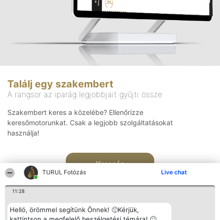
Találj egy szakembert
A rangsor az iparág legjobbjait gyűjti össze
Szakembert keres a közelébe? Ellenőrizze
keresőmotorunkat. Csak a legjobb szolgáltatásokat
használja!
Keresés
TURUL Fotózás
Live chat
11:28
Helló, örömmel segítünk Önnek! 🙂Kérjük,
kattintson a megfelelő beszélgetési témára! 🙂