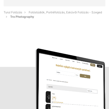
Turul Fotózás
Fotóstúdiók, Portréfotózás, Esküvői Fotózás - Szeged
Tro Photography