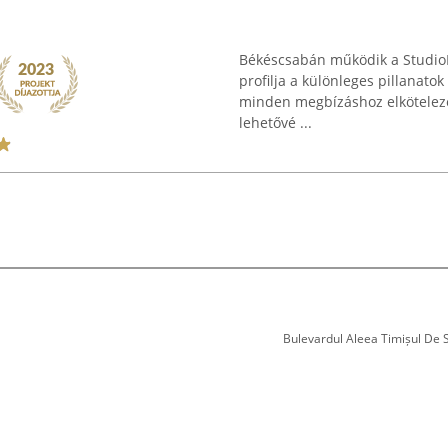
Békéscsabán működik a StudioPi
profilja a különleges pillanato
minden megbízáshoz elkötelezet
lehetővé ...
Bulevardul Aleea Timișul De Sus