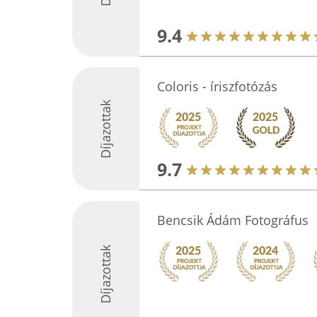
9.4
Coloris - íriszfotózás
Díjazottak
9.7
Bencsik Ádám Fotográfus
Díjazottak