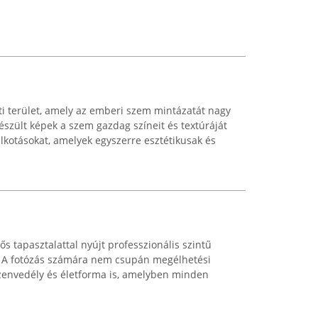
ti terület, amely az emberi szem mintázatát nagy
készült képek a szem gazdag színeit és textúráját
alkotásokat, amelyek egyszerre esztétikusak és
s tapasztalattal nyújt professzionális szintű
t. A fotózás számára nem csupán megélhetési
szenvedély és életforma is, amelyben minden