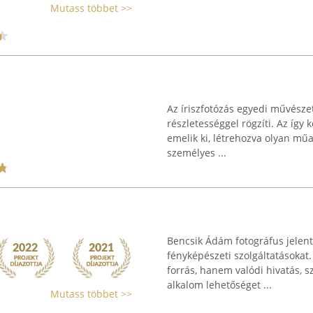
Mutass többet >>
Az íriszfotózás egyedi művésze
részletességgel rögzíti. Az így 
emelik ki, létrehozva olyan mű
személyes ...
Bencsik Ádám fotográfus jelentő
fényképészeti szolgáltatásoka
forrás, hanem valódi hivatás, 
alkalom lehetőséget ...
Mutass többet >>