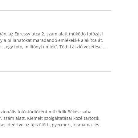
án, az Egressy utca 2. szám alatt működő fotózási
gy a pillanatokat maradandó emlékekké alakítsa át.
: „egy fotó, milliónyi emlék”. Tóth László vezetése ...
szionális fotóstúdióként működik Békéscsaba
. szám alatt. Kiemelt szolgáltatásai közé tartozik
se, ideértve az újszülött-, gyermek-, kismama- és