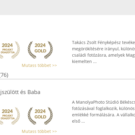
Takács Zsolt Fényképész tevéke
megörökítésére irányul, különös
családi fotózásra, amelyek Mag
kiemelten ...
Mutass többet >>
(76)
szülött és Baba
A ManolyaPhoto Stúdió Békéscs
fotózásával foglalkozik, különös
emlékké formálására. A vállalk
első ...
Mutass többet >>