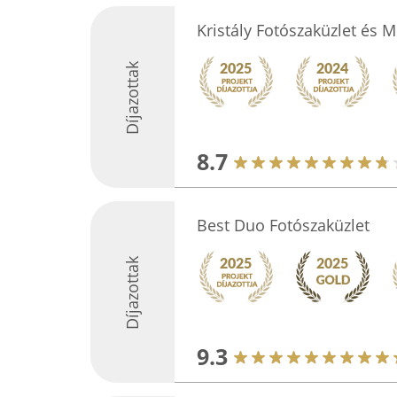
Kristály Fotószaküzlet és 
Díjazottak
8.7
Best Duo Fotószaküzlet
Díjazottak
9.3