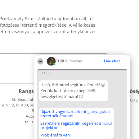
xel, amely Szűcs Zoltán tulajdonában áll, fő
k fotózással történő megörökítése. A vállalkozás
ten viszonyul, alapelve szerint a fényképezés
TURUL Fotózás
Live chat
14:33
Helló, örömmel segítünk Önnek! 🙂
Rangsorszervező
Kérjük, kattintson a megfelelő
Népszavazás
Elérhetősé
beszélgetési témára! 🙂
SC Beautiful Company S.R.L.
Nyertesek
Elérhetőség
 Nr. 2, Bl. A30, Sc. A, Et. 4, Ap. 13
Az összes
Bukarest 53-238
díjazottak
Díjazott vagyok, marketing anyagokat
szeretnék átvenni
Adószám 36737675
listája
tel: +363 033 425 71
Szabályok
Szeretném regisztrálni cégemet a Turul
projektbe
Státusz
Polityka
Problémám van
Prywatności