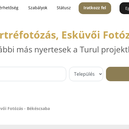
érhetőség
Szabályok
Státusz
Iratkozz fel
E
rtréfotózás, Esküvői Fotó
ábbi más nyertesek a Turul projekt
üvői Fotózás - Békéscsaba