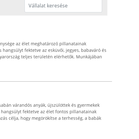
nysége az élet meghatározó pillanatainak
 hangsúlyt fektetve az esküvői, jegyes, babaváró és
yarország teljes területén elérhetők. Munkájában
abán várandós anyák, újszülöttek és gyermekek
 hangsúlyt fektetve az élet fontos pillanatainak
ozás célja, hogy megörökítse a terhesség, a babák