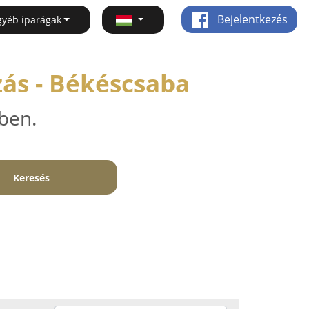
Bejelentkezés
gyéb iparágak
zás - Békéscsaba
ben.
Keresés