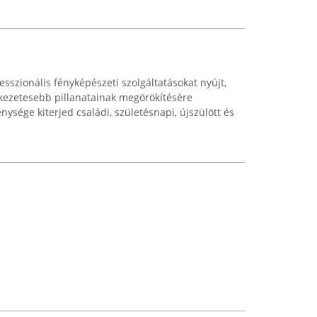
szionális fényképészeti szolgáltatásokat nyújt,
ékezetesebb pillanatainak megörökítésére
nysége kiterjed családi, születésnapi, újszülött és