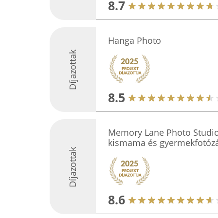
8.7
Hanga Photo
Díjazottak
8.5
Memory Lane Photo Studio 
kismama és gyermekfotóz
Díjazottak
8.6