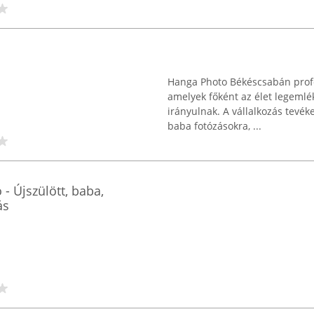
Hanga Photo Békéscsabán profes
amelyek főként az élet legeml
irányulnak. A vállalkozás tevéke
baba fotózásokra, ...
- Újszülött, baba,
ás