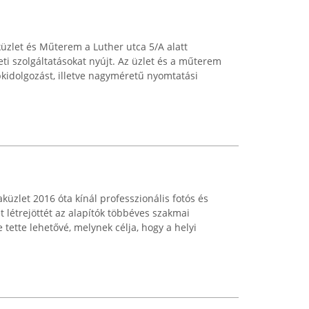
küzlet és Műterem a Luther utca 5/A alatt
eti szolgáltatásokat nyújt. Az üzlet és a műterem
kidolgozást, illetve nagyméretű nyomtatási
üzlet 2016 óta kínál professzionális fotós és
et létrejöttét az alapítók többéves szakmai
 tette lehetővé, melynek célja, hogy a helyi