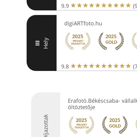
9.9
(
digiARTfoto.hu
Hely
III
9.8
(
Erafotó.Békéscsaba- vállal
öltöztetője
Díjazottak