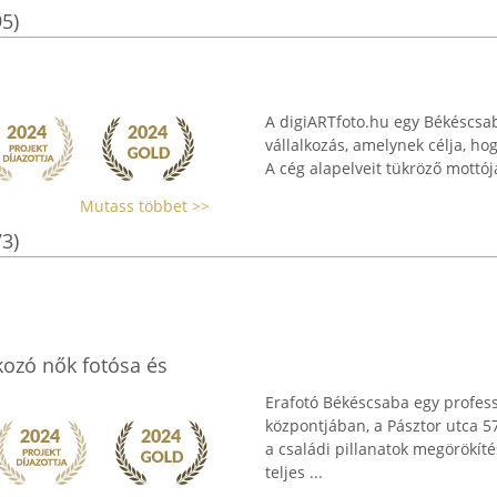
95)
A digiARTfoto.hu egy Békéscsab
vállalkozás, amelynek célja, ho
A cég alapelveit tükröző mottója
Mutass többet >>
73)
kozó nők fotósa és
Erafotó Békéscsaba egy profes
központjában, a Pásztor utca 57
a családi pillanatok megörökíté
teljes ...