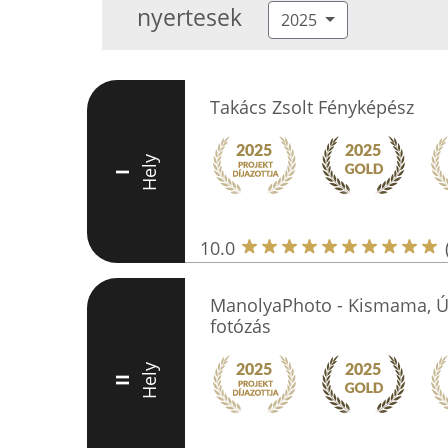
nyertesek
2025
Takács Zsolt Fényképész
Hely
I
10.0
ManolyaPhoto - Kismama, Új
fotózás
Hely
II