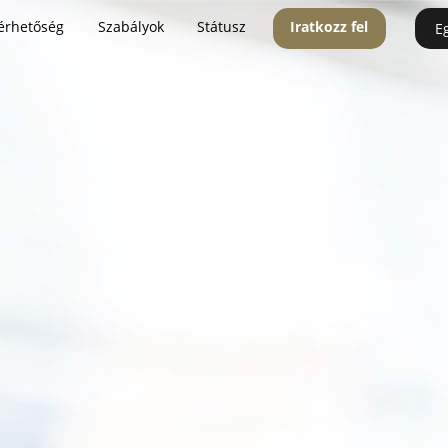
érhetőség
Szabályok
Státusz
Iratkozz fel
E