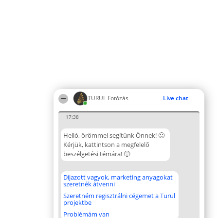
TURUL Fotózás
Live chat
17:38
Helló, örömmel segítünk Önnek! 🙂
Kérjük, kattintson a megfelelő
beszélgetési témára! 🙂
Díjazott vagyok, marketing anyagokat
szeretnék átvenni
Szeretném regisztrálni cégemet a Turul
projektbe
Problémám van