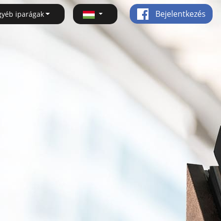
Bejelentkezés
gyéb iparágak