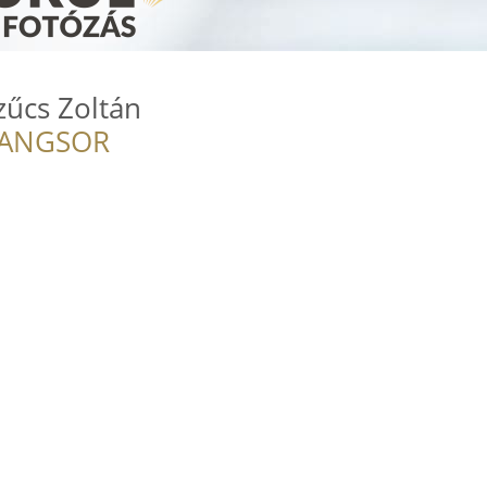
zűcs Zoltán
RANGSOR