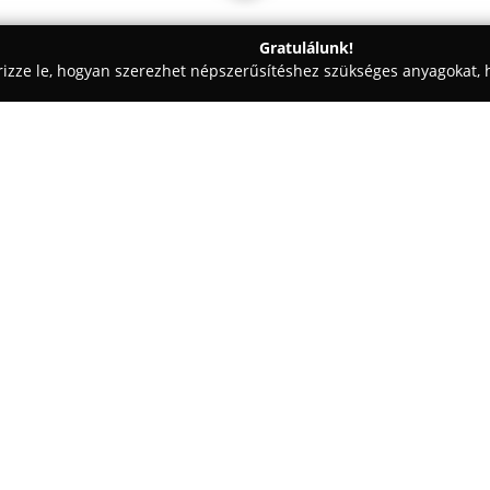
Gratulálunk!
rizze le, hogyan szerezhet népszerűsítéshez szükséges anyagokat, h
i Fotózás - Békéscsaba
StudioPixel - Szűcs Zoltán
Egy cég:
Békéscsabán működik a
Studio
profilja a különleges pillanato
minden megbízáshoz elkötelezet
lehetővé teszi, hogy az emléke
kattintással elevenedjenek meg
változzanak. A cég fő célja az
történeteit és szépségét a kam
A szolgáltatások széles spektru