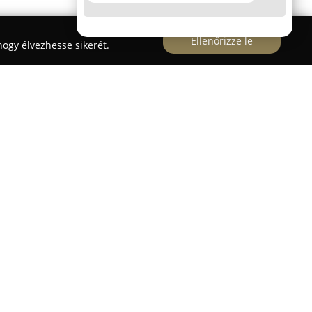
Ellenőrizze le
ogy élvezhesse sikerét.
Pixel
, amely Szűcs Zoltán tulajdonában áll, fő
k fotózással történő megörökítése. A vállalkozás
ten viszonyul, alapelve szerint a fényképezés
k időtálló formában megőrződjenek, egy
 múltbéli történetek, és maradandó értékké
, hogy megörökítse az emberek személyes
era segítségével.
mába tartozik a portréfotózás, esküvői, családi,