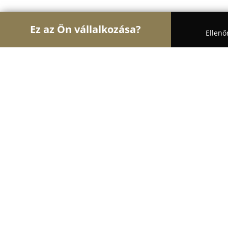
Ez az Ön vállalkozása?
Ellenő
Turul Fotózás
Fotóstúdiók, Portréfotózás, Esküvő
StudioPixel - Szűcs Zoltán
9.8
(37)
Békéscsaba, Kazinczy u. 31/B
Mutasd a telefonszámot