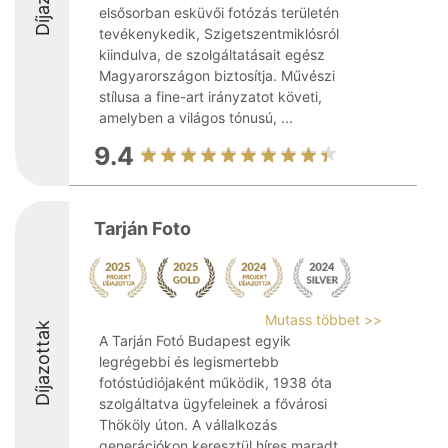
elsősorban esküvői fotózás területén
tevékenykedik, Szigetszentmiklósról
kiindulva, de szolgáltatásait egész
Magyarországon biztosítja. Művészi
stílusa a fine-art irányzatot követi,
amelyben a világos tónusú, ...
9.4
Tarján Foto
Mutass többet >>
Díjazottak
A Tarján Fotó Budapest egyik
legrégebbi és legismertebb
fotóstúdiójaként működik, 1938 óta
szolgáltatva ügyfeleinek a fővárosi
Thököly úton. A vállalkozás
generációkon keresztül híres maradt