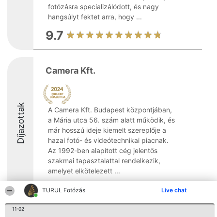
fotózásra specializálódott, és nagy
hangsúlyt fektet arra, hogy ...
9.7
Camera Kft.
Díjazottak
A Camera Kft. Budapest központjában,
a Mária utca 56. szám alatt működik, és
már hosszú ideje kiemelt szereplője a
hazai fotó- és videótechnikai piacnak.
Az 1992-ben alapított cég jelentős
szakmai tapasztalattal rendelkezik,
amelyet elkötelezett ...
TURUL Fotózás
Live chat
11:02