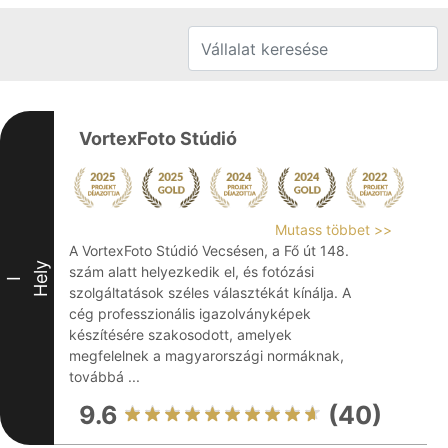
VortexFoto Stúdió
Mutass többet >>
A VortexFoto Stúdió Vecsésen, a Fő út 148.
Hely
szám alatt helyezkedik el, és fotózási
I
szolgáltatások széles választékát kínálja. A
cég professzionális igazolványképek
készítésére szakosodott, amelyek
megfelelnek a magyarországi normáknak,
továbbá ...
9.6
(40)