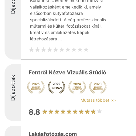
Díjazottak
Budapest szívében működő fotózási
vállalkozásként emelkedik ki, amely
elsősorban kutyafotózásra
specializálódott. A cég professzionális
műtermi és kültéri fotózásokat kínál,
kreatív és emlékezetes képek
létrehozására ...
Fentről Nézve Vizuális Stúdió
Díjazottak
Mutass többet >>
8.8
Lakásfotózás.com