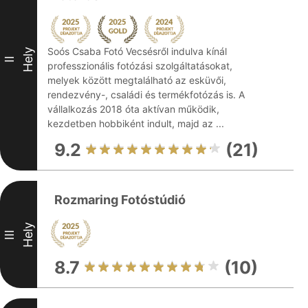
Soós Csaba Fotó Vecsésről indulva kínál
Hely
II
professzionális fotózási szolgáltatásokat,
melyek között megtalálható az esküvői,
rendezvény-, családi és termékfotózás is. A
vállalkozás 2018 óta aktívan működik,
kezdetben hobbiként indult, majd az ...
9.2
(21)
Rozmaring Fotóstúdió
Hely
III
8.7
(10)