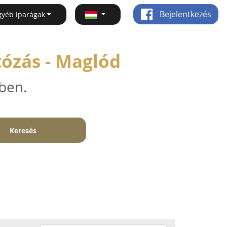
Bejelentkezés
gyéb iparágak
tózás - Maglód
ben.
Keresés