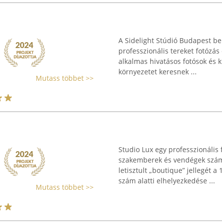
A Sidelight Stúdió Budapest bel
professzionális tereket fotózás
alkalmas hivatásos fotósok és 
környezetet keresnek ...
Mutass többet >>
Studio Lux egy professzionális
szakemberek és vendégek számár
letisztult „boutique” jellegét 
szám alatti elhelyezkedése ...
Mutass többet >>