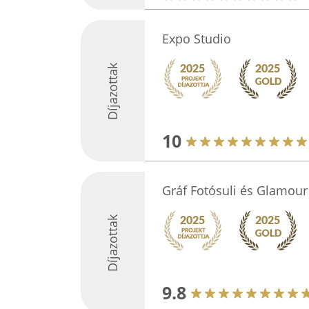
Expo Studio
Díjazottak
10
Gráf Fotósuli és Glamour
Díjazottak
9.8