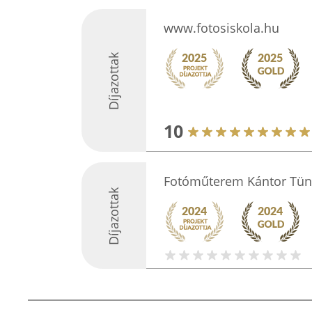
www.fotosiskola.hu
Díjazottak
10
Fotóműterem Kántor Tü
Díjazottak