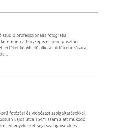
stúdió professzionális fotográfiai
ek keretében a fényképezés nem pusztán
 értéket képviselő alkotások létrehozására
te ...
körű fotózási és videózási szolgáltatásokkal
Kossuth Lajos utca 154/1 szám alatt működő
ői események, érettségi szalagavatók és