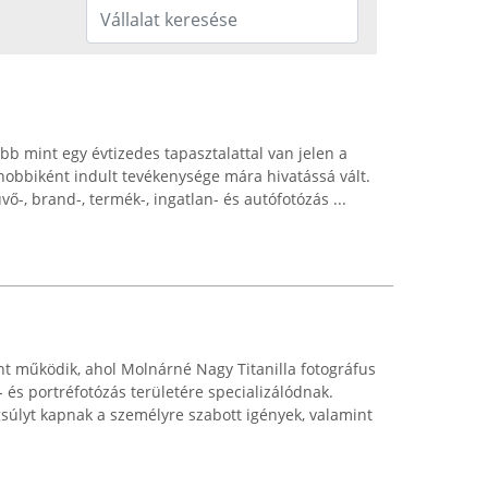
b mint egy évtizedes tapasztalattal van jelen a
 hobbiként indult tevékenysége mára hivatássá vált.
üvő-, brand-, termék-, ingatlan- és autófotózás ...
nt működik, ahol Molnárné Nagy Titanilla fotográfus
 és portréfotózás területére specializálódnak.
lyt kapnak a személyre szabott igények, valamint