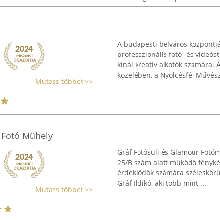
A budapesti belváros központj
professzionális fotó- és videós
kínál kreatív alkotók számára. A
közelében, a Nyolcésfél Művésze
Mutass többet >>
 Fotó Mühely
Gráf Fotósuli és Glamour Fotó
25/B szám alatt működő fénykép
érdeklődők számára széleskörű 
Gráf Ildikó, aki több mint ...
Mutass többet >>