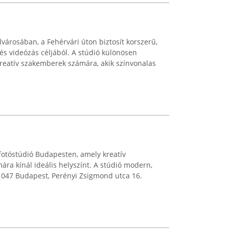
városában, a Fehérvári úton biztosít korszerű,
 és videózás céljából. A stúdió különösen
kreatív szakemberek számára, akik színvonalas
 fotóstúdió Budapesten, amely kreatív
a kínál ideális helyszínt. A stúdió modern,
a 1047 Budapest, Perényi Zsigmond utca 16.