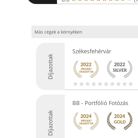
Más cégek a környéken
Székesfehérvár
Díjazottak
BB - Portfólió Fotózás
Díjazottak