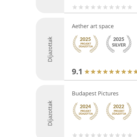
Aether art space
Díjazottak
9.1
Budapest Pictures
Díjazottak