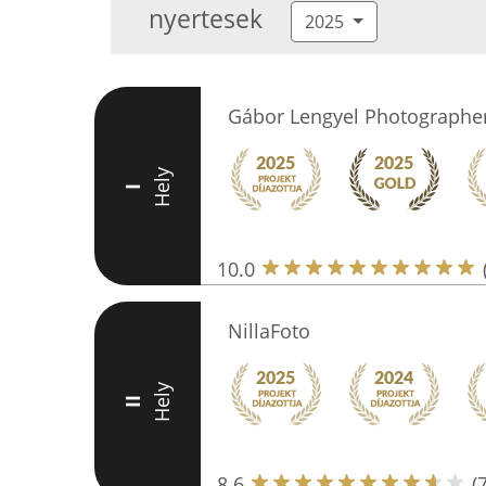
nyertesek
2025
Gábor Lengyel Photographe
Hely
I
10.0
NillaFoto
Hely
II
8.6
(7