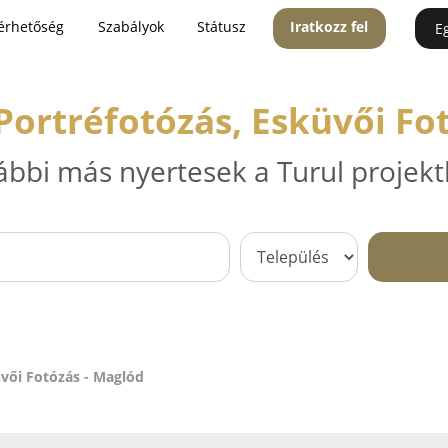
érhetőség
Szabályok
Státusz
Iratkozz fel
E
Portréfotózás, Esküvői Fo
ábbi más nyertesek a Turul projekt
üvői Fotózás - Maglód