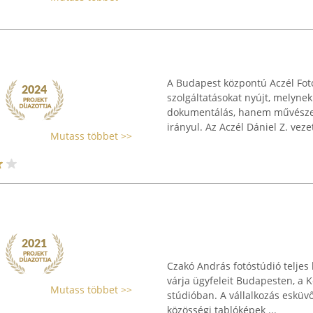
A Budapest központú Aczél Fotó 
szolgáltatásokat nyújt, melyn
dokumentálás, hanem művészeti
irányul. Az Aczél Dániel Z. vezet
Mutass többet >>
Czakó András fotóstúdió teljes 
várja ügyfeleit Budapesten, a 
Mutass többet >>
stúdióban. A vállalkozás esküv
közösségi tablóképek ...