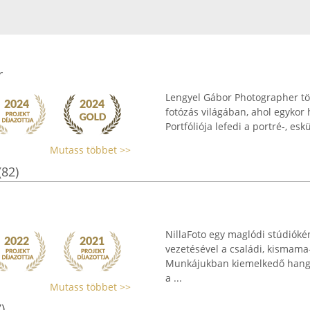
r
Lengyel Gábor Photographer töb
fotózás világában, ahol egykor
Portfóliója lefedi a portré-, esk
Mutass többet >>
(82)
NillaFoto egy maglódi stúdióké
vezetésével a családi, kismama-
Munkájukban kiemelkedő hangsú
a ...
Mutass többet >>
)