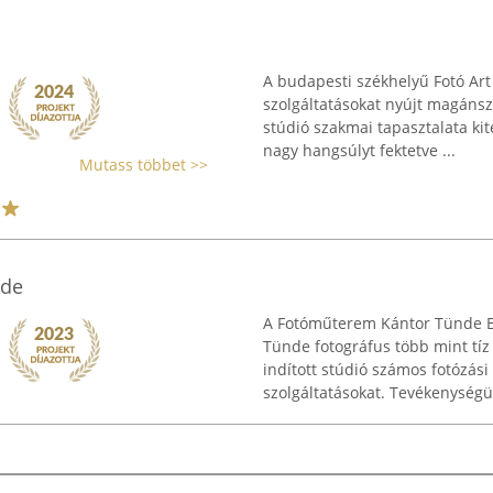
A budapesti székhelyű Fotó Art 
szolgáltatásokat nyújt magánsz
stúdió szakmai tapasztalata kite
nagy hangsúlyt fektetve ...
Mutass többet >>
nde
A Fotóműterem Kántor Tünde Bu
Tünde fotográfus több mint tíz
indított stúdió számos fotózási
szolgáltatásokat. Tevékenységük