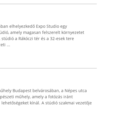
ában elhelyezkedő Expo Studio egy
túdió, amely magasan felszerelt környezetet
 stúdió a Rákóczi tér és a 32-esek tere
ti ...
műhely Budapest belvárosában, a Népes utca
észeti műhely, amely a fotózás iránt
lehetőségeket kínál. A stúdió szakmai vezetője