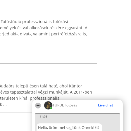
Fotóstúdió professzionális fotózási
emélyek és vállalkozások részére egyaránt. A
rjed akt-, divat-, valamint portréfotózásra is,
daörs településen található, ahol Kántor
 éves tapasztalattal végzi munkáját. A 2011-ben
 területen kínál professzionális
 ...
TURUL Fotózás
Live chat
11:03
Helló, örömmel segítünk Önnek! 🙂