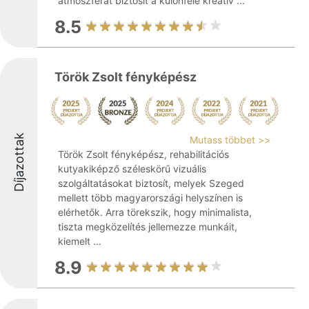
atmoszférát biztosít a különféle kreatív ...
8.5
Török Zsolt fényképész
Díjazottak
Mutass többet >>
Török Zsolt fényképész, rehabilitációs
kutyakiképző széleskörű vizuális
szolgáltatásokat biztosít, melyek Szeged
mellett több magyarországi helyszínen is
elérhetők. Arra törekszik, hogy minimalista,
tiszta megközelítés jellemezze munkáit,
kiemelt ...
8.9