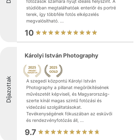
fotózások számára nyújt ideális helyszínt. A
stúdióban megtalálhatóak enteriőr és portré
terek, így többféle fotós elképzelés
megvalósítható. ...
10
Károlyi István Photography
Díjazottak
A szegedi központú Károlyi István
Photography a pillanat megörökítésének
művészetét képviseli, és Magyarország-
szerte kínál magas szintű fotózási és
videózási szolgáltatásokat.
Tevékenységének fókuszában az esküvői
és rendezvényfotózás áll, ...
9.7