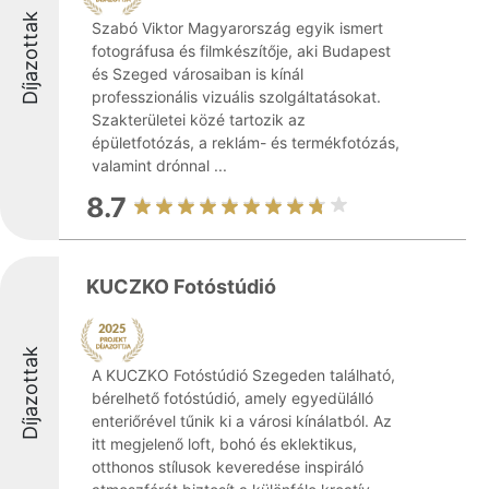
Díjazottak
Szabó Viktor Magyarország egyik ismert
fotográfusa és filmkészítője, aki Budapest
és Szeged városaiban is kínál
professzionális vizuális szolgáltatásokat.
Szakterületei közé tartozik az
épületfotózás, a reklám- és termékfotózás,
valamint drónnal ...
8.7
KUCZKO Fotóstúdió
Díjazottak
A KUCZKO Fotóstúdió Szegeden található,
bérelhető fotóstúdió, amely egyedülálló
enteriőrével tűnik ki a városi kínálatból. Az
itt megjelenő loft, bohó és eklektikus,
otthonos stílusok keveredése inspiráló