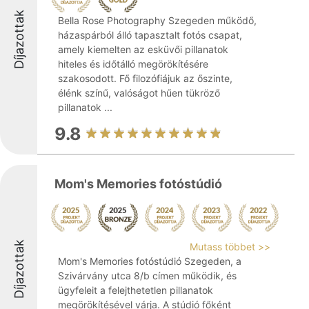
Díjazottak
Bella Rose Photography Szegeden működő,
házaspárból álló tapasztalt fotós csapat,
amely kiemelten az esküvői pillanatok
hiteles és időtálló megörökítésére
szakosodott. Fő filozófiájuk az őszinte,
élénk színű, valóságot hűen tükröző
pillanatok ...
9.8
Mom's Memories fotóstúdió
Díjazottak
Mutass többet >>
Mom's Memories fotóstúdió Szegeden, a
Szivárvány utca 8/b címen működik, és
ügyfeleit a felejthetetlen pillanatok
megörökítésével várja. A stúdió főként