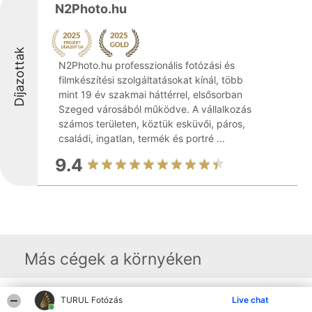
N2Photo.hu
Díjazottak
N2Photo.hu professzionális fotózási és
filmkészítési szolgáltatásokat kínál, több
mint 19 év szakmai háttérrel, elsősorban
Szeged városából működve. A vállalkozás
számos területen, köztük esküvői, páros,
családi, ingatlan, termék és portré ...
9.4
Más cégek a környéken
TURUL Fotózás
Live chat
Rangsorszervező
Népszavazás
Elérhetőség