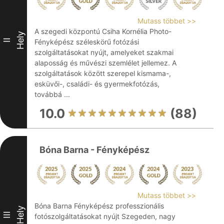
Mutass többet >>
A szegedi központú Csiha Kornélia Photo-
Hely
II
Fényképész széleskörű fotózási
szolgáltatásokat nyújt, amelyeket szakmai
alaposság és művészi szemlélet jellemez. A
szolgáltatások között szerepel kismama-,
esküvői-, családi- és gyermekfotózás,
továbbá ...
10.0
(88)
Bóna Barna - Fényképész
Mutass többet >>
Bóna Barna Fényképész professzionális
Hely
III
fotószolgáltatásokat nyújt Szegeden, nagy