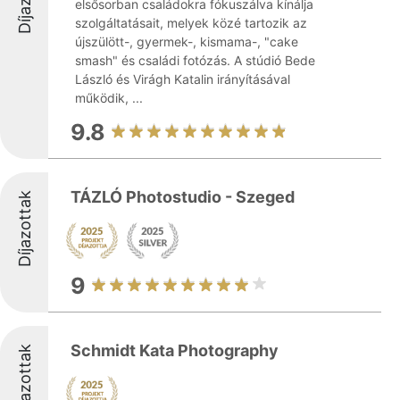
elsősorban családokra fókuszálva kínálja
szolgáltatásait, melyek közé tartozik az
újszülött-, gyermek-, kismama-, "cake
smash" és családi fotózás. A stúdió Bede
László és Virágh Katalin irányításával
működik, ...
9.8
TÁZLÓ Photostudio - Szeged
Díjazottak
9
Schmidt Kata Photography
Díjazottak