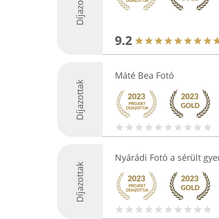
Díjazottak
9.2
Máté Bea Fotó
Díjazottak
Nyárádi Fotó a sérült gy
Díjazottak