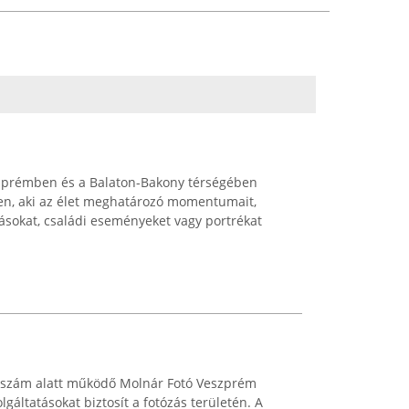
szprémben és a Balaton-Bakony térségében
len, aki az élet meghatározó momentumait,
zásokat, családi eseményeket vagy portrékat
 szám alatt működő Molnár Fotó Veszprém
gáltatásokat biztosít a fotózás területén. A