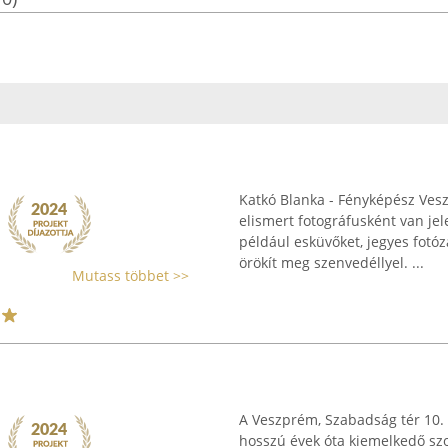
Katkó Blanka - Fényképész Ve
elismert fotográfusként van je
például esküvőket, jegyes fotó
örökít meg szenvedéllyel. ...
Mutass többet >>
A Veszprém, Szabadság tér 10.
hosszú évek óta kiemelkedő szol