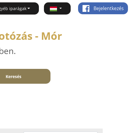
Bejelentkezés
gyéb iparágak
otózás - Mór
ben.
Keresés