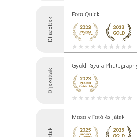
Foto Quick
Díjazottak
Gyukli Gyula Photograph
Díjazottak
Mosoly Fotó és Játék