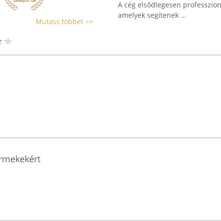
A cég elsődlegesen professzioná
amelyek segítenek ...
Mutass többet >>
ermekekért