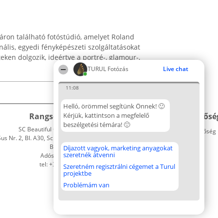
áron található fotóstúdió, amelyet Roland
onális, egyedi fényképészeti szolgáltatásokat
teken dolgozik, ideértve a portré-, glamour-,
TURUL Fotózás
Live chat
11:08
Helló, örömmel segítünk Önnek! 🙂
Rangsorszervező
Kérjük, kattintson a megfelelő
Népszavazás
Elérhetősé
beszélgetési témára! 🙂
SC Beautiful Company S.R.L.
Nyertesek
Elérhetőség
 Nr. 2, Bl. A30, Sc. A, Et. 4, Ap. 13
Az összes
Bukarest 53-238
díjazottak
Díjazott vagyok, marketing anyagokat
szeretnék átvenni
Adószám 36737675
listája
tel: +363 033 425 71
Szabályok
Szeretném regisztrálni cégemet a Turul
projektbe
Státusz
Polityka
Problémám van
Prywatności