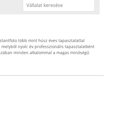
tantfoto több mint húsz éves tapasztalattal
, melyből nyolc év professzionális tapasztalatként
ókuszában minden alkalommal a magas minőségű