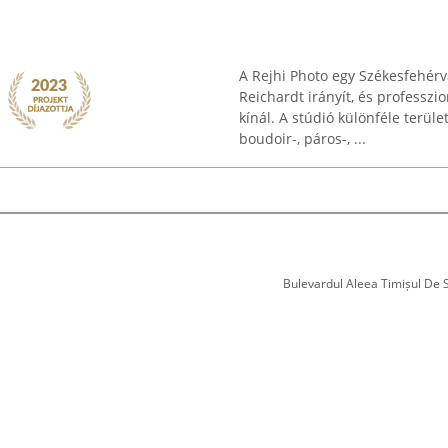
A Rejhi Photo egy Székesfehérv
Reichardt irányít, és professzi
kínál. A stúdió különféle terüle
boudoir-, páros-, ...
Bulevardul Aleea Timișul De Sus