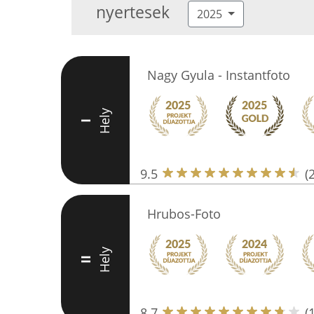
nyertesek
2025
Nagy Gyula - Instantfoto
Hely
I
9.5
(
Hrubos-Foto
Hely
II
8.7
(