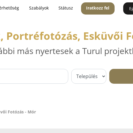
érhetőség
Szabályok
Státusz
Iratkozz fel
E
, Portréfotózás, Esküvői F
ábbi más nyertesek a Turul projekt
vői Fotózás - Mór