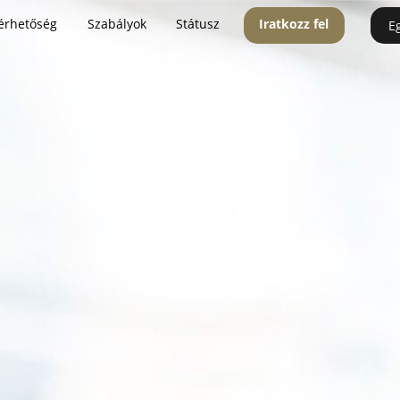
érhetőség
Szabályok
Státusz
Iratkozz fel
E