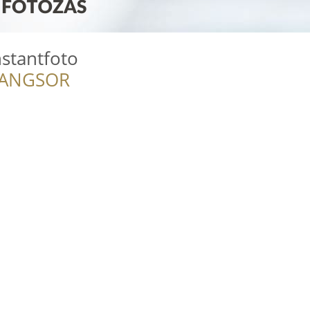
nstantfoto
RANGSOR