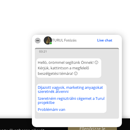
TURUL Fotózás
Live chat
03:21
Helló, örömmel segítünk Önnek! 🙂
Kérjük, kattintson a megfelelő
beszélgetési témára! 🙂
Díjazott vagyok, marketing anyagokat
szeretnék átvenni
Szeretném regisztrálni cégemet a Turul
projektbe
Problémám van
Ellenőrizze le