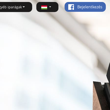
Bejelentkezés
gyéb iparágak