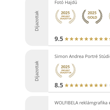
Fotó Hajdú
Díjazottak
9.5
Simon Andrea Portré Stúdi
Díjazottak
8.5
WOLFIBELA reklámgrafika é