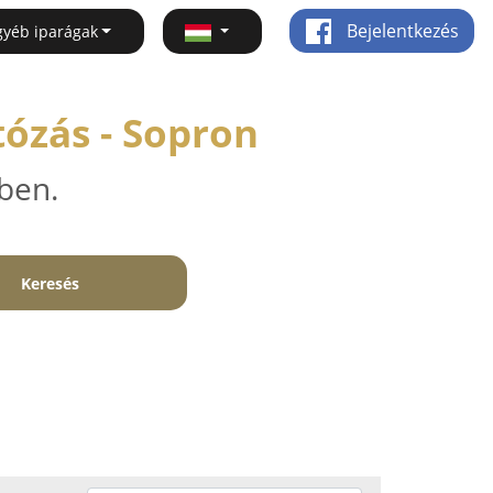
Bejelentkezés
gyéb iparágak
tózás - Sopron
ben.
Keresés