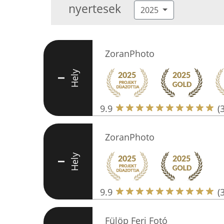
nyertesek
2025
ZoranPhoto
Hely
I
9.9
(
ZoranPhoto
Hely
I
9.9
(
Fülöp Feri Fotó