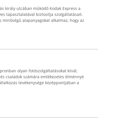
ás király utcában működő Kodak Express a
es tapasztalatával biztosítja szolgáltatásait.
s minőségű alapanyagokat alkalmaz, hogy az
ronban olyan fotószolgáltatásokat kínál,
k és családok számára emlékezetes élménnyé
 vállalkozás tevékenysége középpontjában a