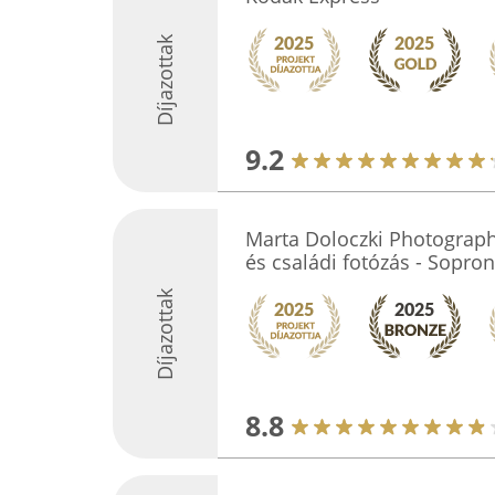
Díjazottak
9.2
Marta Doloczki Photograph
és családi fotózás - Sopron
Díjazottak
8.8