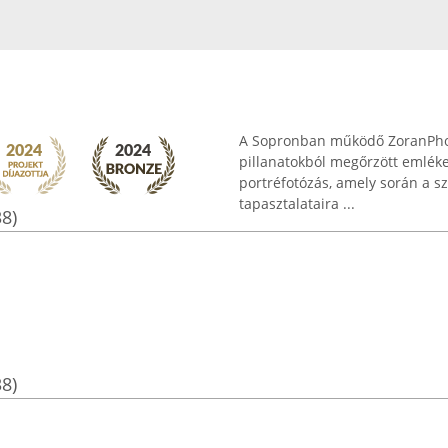
A Sopronban működő ZoranPhoto
pillanatokból megőrzött emléke
portréfotózás, amely során a 
tapasztalataira ...
38)
38)