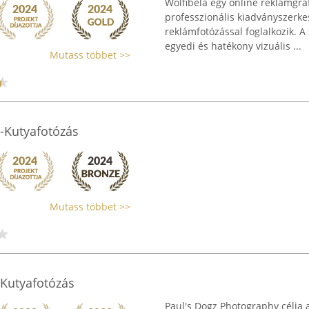
Wolfibela egy online reklámgra
professzionális kiadványszerkes
reklámfotózással foglalkozik. A
egyedi és hatékony vizuális ...
Mutass többet >>
-Kutyafotózás
Mutass többet >>
 Kutyafotózás
Paul's Dogz Photography célja a