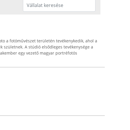
 a fotóművészet területén tevékenykedik, ahol a
k születnek. A stúdió elsődleges tevékenysége a
szakember egy vezető magyar portréfotós