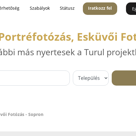
érhetőség
Szabályok
Státusz
Iratkozz fel
E
Portréfotózás, Esküvői Fo
ábbi más nyertesek a Turul projekt
üvői Fotózás - Sopron