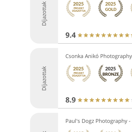
Díjazottak
9.4
Csonka Anikó Photography
Díjazottak
8.9
Paul's Dogz Photography -