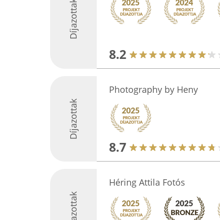
Díjazottak
8.2
Photography by Heny
Díjazottak
8.7
Héring Attila Fotós
Díjazottak