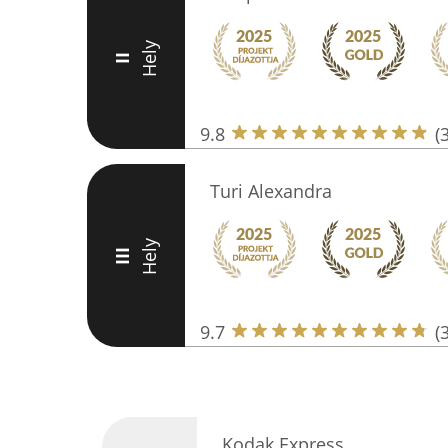
Hely
II
9.8
(
Turi Alexandra
Hely
III
9.7
(
Kodak Express