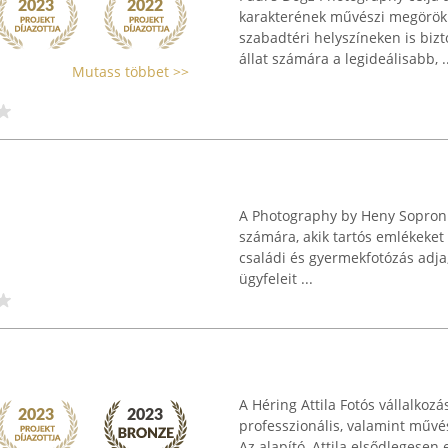
karakterének művészi megörökí
szabadtéri helyszíneken is bizt
állat számára a legideálisabb, ..
Mutass többet >>
A Photography by Heny Sopron k
számára, akik tartós emlékeket 
családi és gyermekfotózás adja,
ügyfeleit ...
A Héring Attila Fotós vállalkoz
professzionális, valamint művés
Az alapító, Attila elsődlegesen 