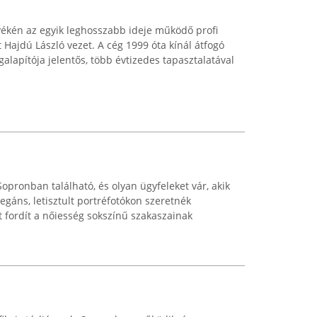
ékén az egyik leghosszabb ideje működő profi
 Hajdú László vezet. A cég 1999 óta kínál átfogó
galapítója jelentős, több évtizedes tapasztalatával
opronban található, és olyan ügyfeleket vár, akik
legáns, letisztult portréfotókon szeretnék
t fordít a nőiesség sokszínű szakaszainak