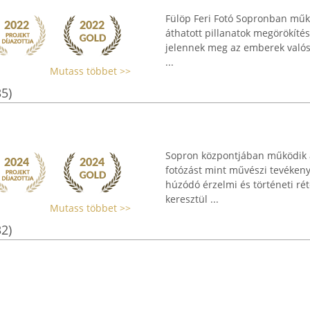
Fülöp Feri Fotó Sopronban működ
áthatott pillanatok megörökíté
jelennek meg az emberek valós 
...
Mutass többet >>
35)
Sopron központjában működik a
fotózást mint művészi tevéken
húzódó érzelmi és történeti rét
keresztül ...
Mutass többet >>
32)