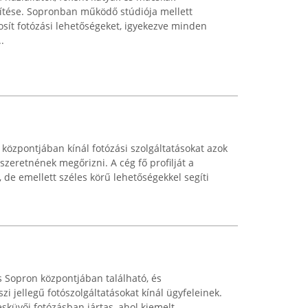
tése. Sopronban működő stúdiója mellett
osít fotózási lehetőségeket, igyekezve minden
.
özpontjában kínál fotózási szolgáltatásokat azok
szeretnének megőrizni. A cég fő profilját a
 de emellett széles körű lehetőségekkel segíti
ás Sopron központjában található, és
zi jellegű fotószolgáltatásokat kínál ügyfeleinek.
esküvői fotózásban jártas, ahol kiemelt