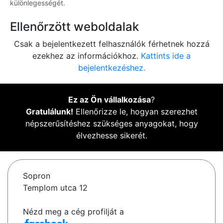
különlegességét.
Ellenőrzött weboldalak
Csak a bejelentkezett felhasználók férhetnek hozzá
ezekhez az információkhoz.
Kattints ide a
bejelentkezéshez.
Ez az Ön vállalkozása
?
Gratulálunk!
Ellenőrizze le, hogyan szerezhet
népszerűsítéshez szükséges anyagokat, hogy
élvezhesse sikerét.
Sopron
Templom utca 12
Nézd meg a cég profilját a