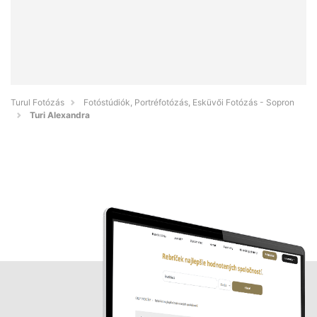
Turul Fotózás
Fotóstúdiók, Portréfotózás, Esküvői Fotózás - Sopron
Turi Alexandra