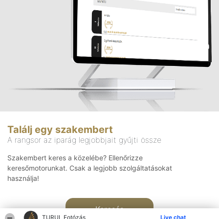
Találj egy szakembert
A rangsor az iparág legjobbjait gyűjti össze
Szakembert keres a közelébe? Ellenőrizze
keresőmotorunkat. Csak a legjobb szolgáltatásokat
használja!
Keresés
TURUL Fotózás
Live chat