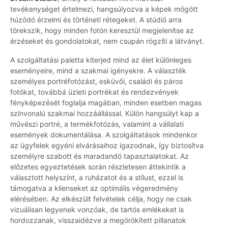
tevékenységet értelmezi, hangsúlyozva a képek mögött
húzódó érzelmi és történeti rétegeket. A stúdió arra
törekszik, hogy minden fotón keresztül megjelenítse az
érzéseket és gondolatokat, nem csupán rögzíti a látványt.
A szolgáltatási paletta kiterjed mind az élet különleges
eseményeire, mind a szakmai igényekre. A választék
személyes portréfotózást, esküvői, családi és páros
fotókat, továbbá üzleti portrékat és rendezvények
fényképezését foglalja magában, minden esetben magas
színvonalú szakmai hozzáállással. Külön hangsúlyt kap a
művészi portré, a termékfotózás, valamint a vállalati
események dokumentálása. A szolgáltatások mindenkor
az ügyfelek egyéni elvárásaihoz igazodnak, így biztosítva
személyre szabott és maradandó tapasztalatokat. Az
előzetes egyeztetések során részletesen áttekintik a
választott helyszínt, a ruházatot és a stílust, ezzel is
támogatva a klienseket az optimális végeredmény
elérésében. Az elkészült felvételek célja, hogy ne csak
vizuálisan legyenek vonzóak, de tartós emlékeket is
hordozzanak, visszaidézve a megörökített pillanatok