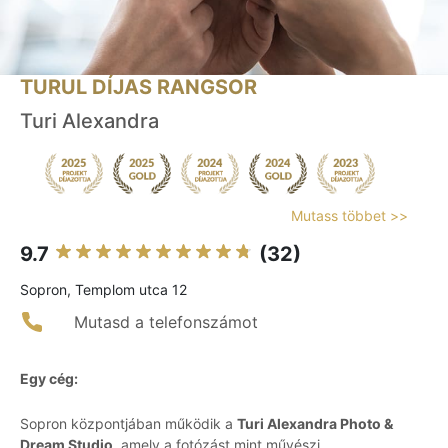
TURUL DÍJAS RANGSOR
Turi Alexandra
Mutass többet >>
9.7
(32)
Sopron, Templom utca 12
Mutasd a telefonszámot
Egy cég:
Sopron központjában működik a
Turi Alexandra Photo &
Dream Studio
, amely a fotózást mint művészi