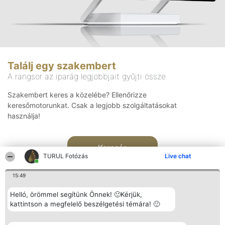
Találj egy szakembert
A rangsor az iparág legjobbjait gyűjti össze
Szakembert keres a közelébe? Ellenőrizze
keresőmotorunkat. Csak a legjobb szolgáltatásokat
használja!
Keresés
TURUL Fotózás
Live chat
15:49
Helló, örömmel segítünk Önnek! 🙂Kérjük,
kattintson a megfelelő beszélgetési témára! 🙂
Rangsorszervező
Népszavazás
Elérhetőség