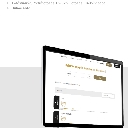
Fotóstúdiók, Portréfotózás, Esküvői Fotózás - Békéscsaba
Juhos Fotó